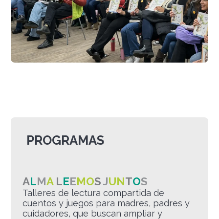
PROGRAMAS
A
L
M
A
L
E
E
M
O
S
J
U
N
T
O
S
Talleres de lectura compartida de
cuentos y juegos para madres, padres y
cuidadores, que buscan ampliar y