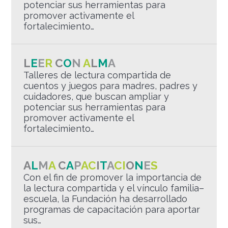
potenciar sus herramientas para
promover activamente el
fortalecimiento…
L
E
E
R
C
O
N
A
L
M
A
Talleres de lectura compartida de
cuentos y juegos para madres, padres y
cuidadores, que buscan ampliar y
potenciar sus herramientas para
promover activamente el
fortalecimiento…
A
L
M
A
C
A
P
A
C
I
T
A
C
I
O
N
E
S
Con el fin de promover la importancia de
la lectura compartida y el vínculo familia–
escuela, la Fundación ha desarrollado
programas de capacitación para aportar
sus…